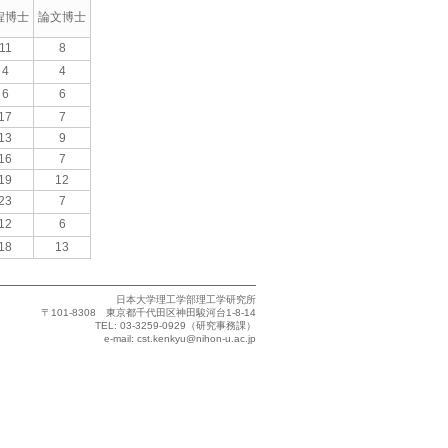
程博士
論文博士
11
8
4
4
6
6
17
7
13
9
16
7
19
12
23
7
12
6
18
13
日本大学理工学部理工学研究所
〒101-8308 東京都千代田区神田駿河台1-8-14
TEL: 03-3259-0929（研究事務課）
e-mail:
cst.kenkyu@nihon-u.ac.jp