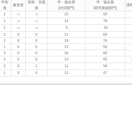
学術
技術・支援
学・協会賞
学・協会賞
教育賞
課
賞
賞
[功労部門]
[研究業績部門]
2
-
-
15
50
※
※
1
-
-
14
78
※
※
2
-
-
5
35
※
※
2
0
0
21
68
2
0
0
19
76
1
0
0
13
56
3
0
0
18
66
2
0
0
13
60
2
0
1
11
58
1
0
0
13
47