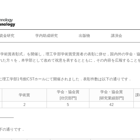
資金研究
学内助成研究
出版物
講演会
部学術賞表彰式」を開催し，理工学部学術賞受賞者の表彰に併せ，国内外の学会・
れた方々を，本学部として改めて祝意を表するとともに，その内容を広報することを
）に理工学部1号館CSTホールにて開催されました．表彰件数は以下の通りです．
学会・協会賞
学会・協会賞
学術賞
課
[功労部門]
[研究業績部門]
2
5
42
下の通りです．